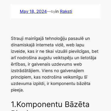
May 18, 2024
—
in
Raksti
by
Strauji mainīgajā tehnoloģiju pasaulē un
dinamiskajā interneta vidē, web lapu
izveide, kas ir ne tikai vizuāli pievilcīgas, bet
arī nodrošina augstu veiktspēju un lietotāja
ērtības, ir galvenais uzdevums web
izstrādātājiem. Viens no galvenajiem
principiem, kas nodrošina veiksmīgu šī
uzdevuma izpildi, ir komponentu bāzēta
pieeja.
1.Komponentu Bāzēta