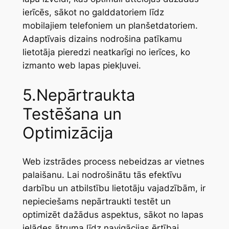
ierīcēs, sākot no galddatoriem līdz
mobilajiem telefoniem un planšetdatoriem.
Adaptīvais dizains nodrošina patīkamu
lietotāja pieredzi neatkarīgi no ierīces, ko
izmanto web lapas piekļuvei.
5.Nepārtraukta
Testēšana un
Optimizācija
Web izstrādes process nebeidzas ar vietnes
palaišanu. Lai nodrošinātu tās efektīvu
darbību un atbilstību lietotāju vajadzībām, ir
nepieciešams nepārtraukti testēt un
optimizēt dažādus aspektus, sākot no lapas
ielādes ātruma līdz navigācijas ērtībai.