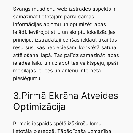
Svarīgs mūsdienu web izstrādes aspekts ir
samazināt lietotājam pārraidāmās
informācijas apjomu un optimizēt lapas
ielādi. Ievērojot stilu un skriptu lokalizācijas
principu, izstrādātāji cenšas iekļaut tikai tos
resursus, kas nepieciešami konkrētā satura
attēlošanai lapā. Tas palīdz samazināt lapas
ielādes laiku un uzlabot tās veiktspēju, īpaši
mobilajās ierīcēs un ar lēnu interneta
pieslēgumu.
3.Pirmā Ekrāna Atveides
Optimizācija
Pirmais iespaids spēlē izšķirošu lomu
lietotāja pieredzē. Tāpēc īpaša uzmanība