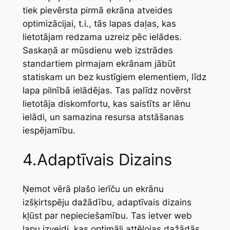
tiek pievērsta pirmā ekrāna atveides
optimizācijai, t.i., tās lapas daļas, kas
lietotājam redzama uzreiz pēc ielādes.
Saskaņā ar mūsdienu web izstrādes
standartiem pirmajam ekrānam jābūt
statiskam un bez kustīgiem elementiem, līdz
lapa pilnībā ielādējas. Tas palīdz novērst
lietotāja diskomfortu, kas saistīts ar lēnu
ielādi, un samazina resursa atstāšanas
iespējamību.
4.Adaptīvais Dizains
Ņemot vērā plašo ierīču un ekrānu
izšķirtspēju dažādību, adaptīvais dizains
kļūst par nepieciešamību. Tas ietver web
lapu izveidi, kas optimāli attēlojas dažādās