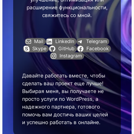
расширение функциональности,
свяжитесь со мной.
Mail
LinkedIn
Telegram
Skype
GitHub
Facebook
Instagram
Давайте работать вместе, чтобы
сделать ваш проект еще лучше!
Выбирая меня, вы получаете не
просто услуги по WordPress, а
надежного партнера, готового
помочь вам достичь ваших целей
и успешно работать в онлайне.