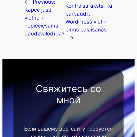
←
Previous:
Kontrolsaraksts: kā
Kāpēc jūsu
pārbaudīt
vietnei ir
WordPress vietni
nepieciešama
pirms palaišanas
daudzvalodība?
→
Свяжитесь со
мной
Если вашему веб-сайту требуется
улучшение, оптимизация или