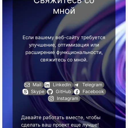
мной
Если вашему веб-сайту требуется
улучшение, оптимизация или
расширение функциональности,
свяжитесь со мной.
Mail
LinkedIn
Telegram
Skype
GitHub
Facebook
Instagram
Давайте работать вместе, чтобы
сделать ваш проект еще лучше!