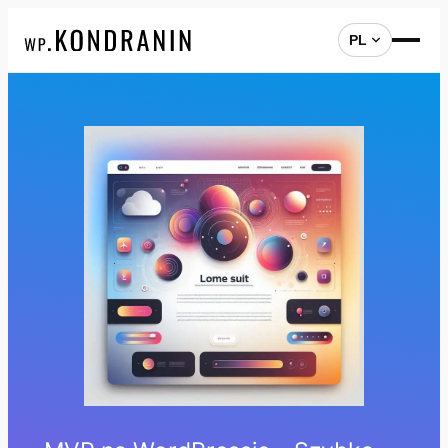
PL
Przejdź
do
treści