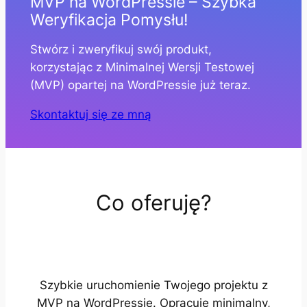
MVP na WordPressie – Szybka
Weryfikacja Pomysłu!
Stwórz i zweryfikuj swój produkt,
korzystając z Minimalnej Wersji Testowej
(MVP) opartej na WordPressie już teraz.
Skontaktuj się ze mną
Co oferuję?
Szybkie uruchomienie Twojego projektu z
MVP na WordPressie. Opracuję minimalny,