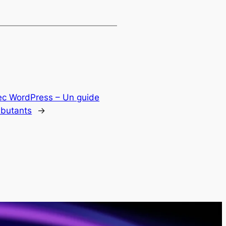
ec WordPress – Un guide
ébutants
→