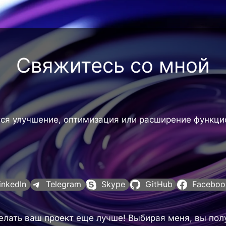
Свяжитесь со мной
тся улучшение, оптимизация или расширение функцио
inkedIn
Telegram
Skype
GitHub
Faceboo
елать ваш проект еще лучше! Выбирая меня, вы полу