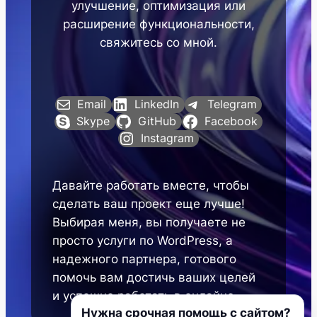
улучшение, оптимизация или
расширение функциональности,
свяжитесь со мной.
Email
LinkedIn
Telegram
Skype
GitHub
Facebook
Instagram
Давайте работать вместе, чтобы
сделать ваш проект еще лучше!
Выбирая меня, вы получаете не
просто услуги по WordPress, а
надежного партнера, готового
помочь вам достичь ваших целей
и успешно работать в онлайне.
Нужна срочная помощь с сайтом?