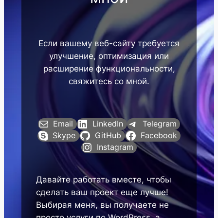
Если вашему веб-сайту требуется
улучшение, оптимизация или
расширение функциональности,
свяжитесь со мной.
Email
LinkedIn
Telegram
Skype
GitHub
Facebook
Instagram
Давайте работать вместе, чтобы
сделать ваш проект еще лучше!
Выбирая меня, вы получаете не
просто услуги по WordPress, а