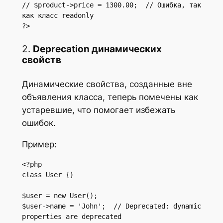
// $product->price = 1300.00;  // Ошибка, так 
как класс readonly

?>
2.
Deprecation динамических
свойств
Динамические свойства, созданные вне
объявления класса, теперь помечены как
устаревшие, что помогает избежать
ошибок.
Пример:
<?php

class User {}

$user = new User();

$user->name = 'John';  // Deprecated: dynamic 
properties are deprecated
