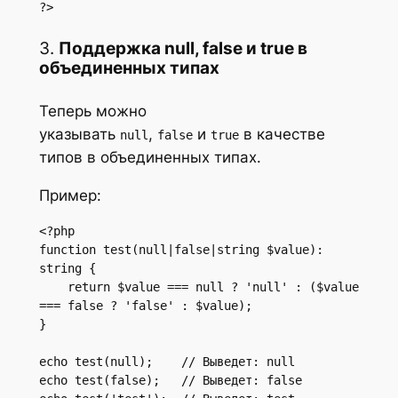
?>
3.
Поддержка null, false и true в
объединенных типах
Теперь можно
указывать
,
и
в качестве
null
false
true
типов в объединенных типах.
Пример:
<?php

function test(null|false|string $value): 
string {

    return $value === null ? 'null' : ($value 
=== false ? 'false' : $value);

}

echo test(null);    // Выведет: null

echo test(false);   // Выведет: false
