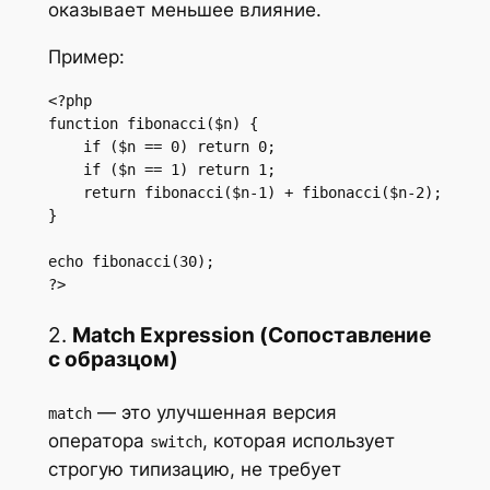
оказывает меньшее влияние.
Пример:
<?php

function fibonacci($n) {

    if ($n == 0) return 0;

    if ($n == 1) return 1;

    return fibonacci($n-1) + fibonacci($n-2);

}

echo fibonacci(30);

?>
2.
Match Expression (Сопоставление
с образцом)
— это улучшенная версия
match
оператора
, которая использует
switch
строгую типизацию, не требует