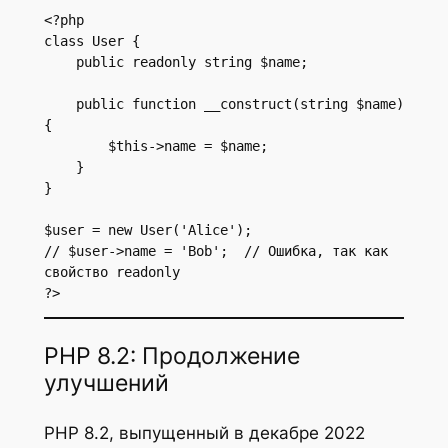
<?php

class User {

    public readonly string $name;

    public function __construct(string $name) 
{

        $this->name = $name;

    }

}

$user = new User('Alice');

// $user->name = 'Bob';  // Ошибка, так как 
свойство readonly

?>
PHP 8.2: Продолжение
улучшений
PHP 8.2, выпущенный в декабре 2022