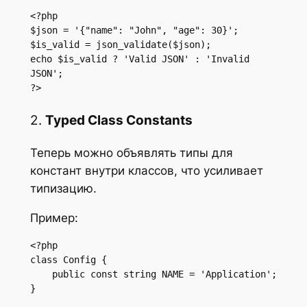
<?php

$json = '{"name": "John", "age": 30}';

$is_valid = json_validate($json);

echo $is_valid ? 'Valid JSON' : 'Invalid 
JSON';

?>
2.
Typed Class Constants
Теперь можно объявлять типы для
констант внутри классов, что усиливает
типизацию.
Пример:
<?php

class Config {

    public const string NAME = 'Application';

}
