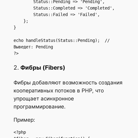
        Status::Pending => 'Pending',

        Status::Completed => 'Completed',

        Status::Failed => 'Failed',

    };

}

echo handleStatus(Status::Pending);  // 
Выведет: Pending

?>
2.
Фибры (Fibers)
Фибры добавляют возможность создания
кооперативных потоков в PHP, что
упрощает асинхронное
программирование.
Пример:
<?php
