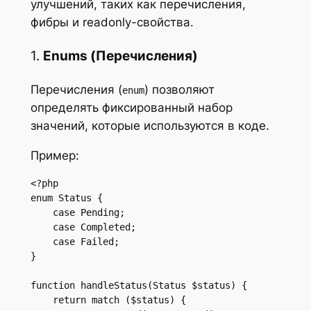
улучшений, таких как перечисления,
фибры и readonly-свойства.
1.
Enums (Перечисления)
Перечисления (
) позволяют
enum
определять фиксированный набор
значений, которые используются в коде.
Пример:
<?php

enum Status {

    case Pending;

    case Completed;

    case Failed;

}

function handleStatus(Status $status) {

    return match ($status) {
