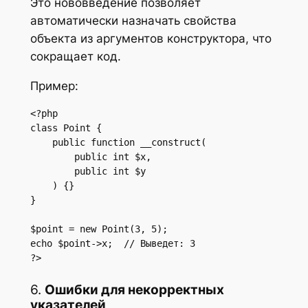
Это нововведение позволяет
автоматически назначать свойства
объекта из аргументов конструктора, что
сокращает код.
Пример:
<?php

class Point {

    public function __construct(

        public int $x,

        public int $y

    ) {}

}

$point = new Point(3, 5);

echo $point->x;  // Выведет: 3

?>
6.
Ошибки для некорректных
указателей