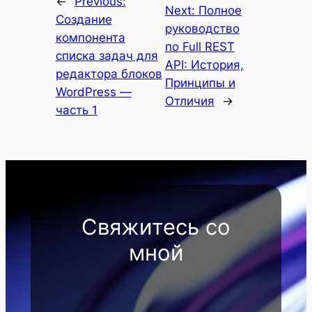
←
Previous:
Next:
Полное
Создание
руководство
компонента
по Full REST
списка задач для
API: История,
редактора блоков
Принципы и
WordPress —
Отличия
→
часть 1
Свяжитесь со
мной