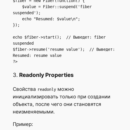
$fiber = new Fiber(function() {

    $value = Fiber::suspend('fiber 
suspended');

    echo "Resumed: $value\n";

});

echo $fiber->start();  // Выведет: fiber 
suspended

$fiber->resume('resume value');  // Выведет: 
Resumed: resume value

?>
3.
Readonly Properties
Свойства
можно
readonly
инициализировать только при создании
объекта, после чего они становятся
неизменяемыми.
Пример: