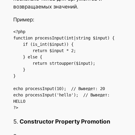
возвращаемых значений.
Пример:
<?php

function processInput(int|string $input) {

    if (is_int($input)) {

        return $input * 2;

    } else {

        return strtoupper($input);

    }

}

echo processInput(10);  // Выведет: 20

echo processInput('hello');  // Выведет: 
HELLO

?>
5.
Constructor Property Promotion