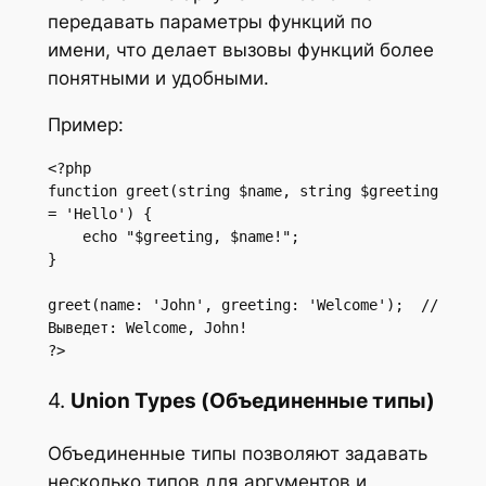
передавать параметры функций по
имени, что делает вызовы функций более
понятными и удобными.
Пример:
<?php

function greet(string $name, string $greeting 
= 'Hello') {

    echo "$greeting, $name!";

}

greet(name: 'John', greeting: 'Welcome');  // 
Выведет: Welcome, John!

?>
4.
Union Types (Объединенные типы)
Объединенные типы позволяют задавать
несколько типов для аргументов и