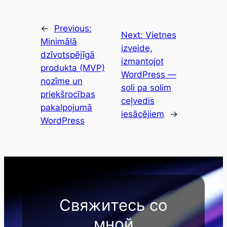
←
Previous:
Next:
Vietnes
Minimālā
izveide,
dzīvotspējīgā
izmantojot
produkta (MVP)
WordPress —
nozīme un
soli pa solim
priekšrocības
ceļvedis
pakalpojumā
iesācējiem
→
WordPress
Свяжитесь со
мной