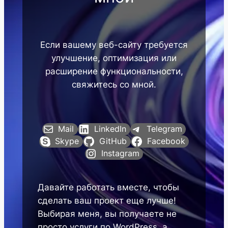
Если вашему веб-сайту требуется
улучшение, оптимизация или
расширение функциональности,
свяжитесь со мной.
Mail
LinkedIn
Telegram
Skype
GitHub
Facebook
Instagram
Давайте работать вместе, чтобы
сделать ваш проект еще лучше!
Выбирая меня, вы получаете не
просто услуги по WordPress, а