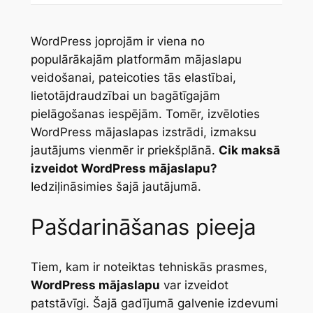
WordPress joprojām ir viena no
populārākajām platformām mājaslapu
veidošanai, pateicoties tās elastībai,
lietotājdraudzībai un bagātīgajām
pielāgošanas iespējām. Tomēr, izvēloties
WordPress mājaslapas izstrādi, izmaksu
jautājums vienmēr ir priekšplānā.
Cik maksā
izveidot WordPress mājaslapu?
Iedziļināsimies šajā jautājumā.
Pašdarināšanas pieeja
Tiem, kam ir noteiktas tehniskās prasmes,
WordPress mājaslapu
var izveidot
patstāvīgi. Šajā gadījumā galvenie izdevumi