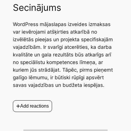
Secinājums
WordPress mājaslapas izveides izmaksas
var ievērojami atšķirties atkarībā no
izvēlētās pieejas un projekta specifiskajām
vajadzībām. Ir svarīgi atcerēties, ka darba
kvalitāte un gala rezultāts būs atkarīgs arī
no speciālistu kompetences līmeņa, ar
kuriem jūs strādājat. Tāpēc, pirms pieņemt
galīgo lēmumu, ir būtiski rūpīgi apsvērt
savas vajadzības un budžeta iespējas.
+
Add reactions