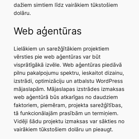
dažiem simtiem līdz vairākiem tūkstošiem
dolāru.
Web aģentūras
Lielākiem un sarežģītākiem projektiem
vērsties pie web aģentūras var būt
visprātīgākā izvēle. Web aģentūras piedāvā
pilnu pakalpojumu spektru, ieskaitot dizainu,
izstrādi, optimizāciju un atbalstu WordPress
mājaslapām. Mājaslapas izstrādes izmaksas
web aģentūrā būs atkarīgas no daudziem
faktoriem, piemēram, projekta sarežģītības,
tā funkcionālajām prasībām un termiņiem.
Vidēji šādu projektu izmaksas var sākties no
vairākiem tūkstošiem dolāru un pieaugt.