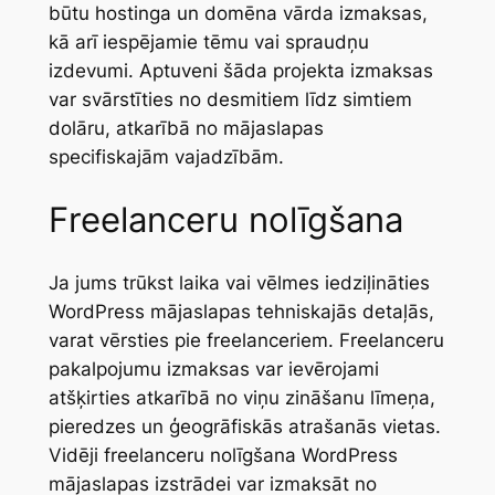
būtu hostinga un domēna vārda izmaksas,
kā arī iespējamie tēmu vai spraudņu
izdevumi. Aptuveni šāda projekta izmaksas
var svārstīties no desmitiem līdz simtiem
dolāru, atkarībā no mājaslapas
specifiskajām vajadzībām.
Freelanceru nolīgšana
Ja jums trūkst laika vai vēlmes iedziļināties
WordPress mājaslapas tehniskajās detaļās,
varat vērsties pie freelanceriem. Freelanceru
pakalpojumu izmaksas var ievērojami
atšķirties atkarībā no viņu zināšanu līmeņa,
pieredzes un ģeogrāfiskās atrašanās vietas.
Vidēji freelanceru nolīgšana WordPress
mājaslapas izstrādei var izmaksāt no