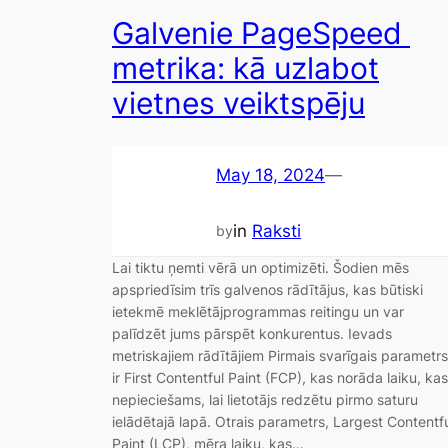
Galvenie PageSpeed ​​
metrika: kā uzlabot
vietnes veiktspēju
May 18, 2024
—
in
Raksti
by
Lai tiktu ņemti vērā un optimizēti. Šodien mēs
apspriedīsim trīs galvenos rādītājus, kas būtiski
ietekmē meklētājprogrammas reitingu un var
palīdzēt jums pārspēt konkurentus. Ievads
metriskajiem rādītājiem Pirmais svarīgais parametrs
ir First Contentful Paint (FCP), kas norāda laiku, kas
nepieciešams, lai lietotājs redzētu pirmo saturu
ielādētajā lapā. Otrais parametrs, Largest Contentf
Paint (LCP), mēra laiku, kas…