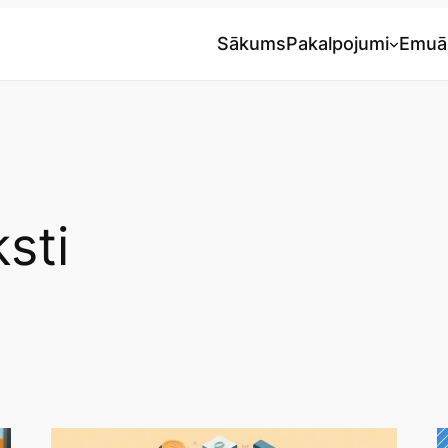
Sākums
Pakalpojumi
Emuā
sti