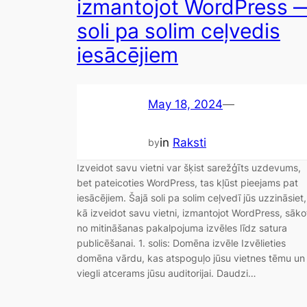
izmantojot WordPress 
soli pa solim ceļvedis
iesācējiem
May 18, 2024
—
in
Raksti
by
Izveidot savu vietni var šķist sarežģīts uzdevums,
bet pateicoties WordPress, tas kļūst pieejams pat
iesācējiem. Šajā soli pa solim ceļvedī jūs uzzināsiet,
kā izveidot savu vietni, izmantojot WordPress, sāko
no mitināšanas pakalpojuma izvēles līdz satura
publicēšanai. 1. solis: Domēna izvēle Izvēlieties
domēna vārdu, kas atspoguļo jūsu vietnes tēmu un 
viegli atcerams jūsu auditorijai. Daudzi…