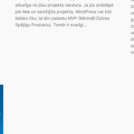
atkarīga no jūsu projekta rakstura. Ja jūs strādājat
i
pie liela un sarežģīta projekta, WordPress var būt
u
lielisks rīks, lai ātri palaistu MVP (Minimāli Dzīves
g
Spējīgu Produktu). Tomēr ir svarīgi…
i
u
d
s
m