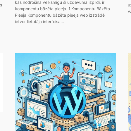
kas nodrošina veiksmīgu šī uzdevuma izpildi, ir
as
u
komponentu bāzēta pieeja. 1.Komponentu Bāzēta
v
Pieeja Komponentu bāzēta pieeja web izstrādē
ietver lietotāja interfeisa…