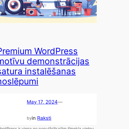
Premium WordPress
motīvu demonstrācijas
satura instalēšanas
noslēpumi
May 17, 2024
—
in
Raksti
by
ordPress ir viena no populārākajām tīmekļa vietņu