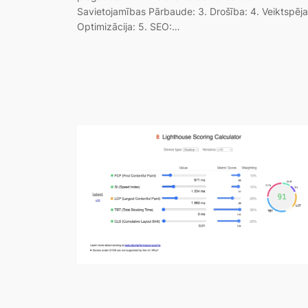
Savietojamības Pārbaude: 3. Drošība: 4. Veiktspēj
Optimizācija: 5. SEO:…