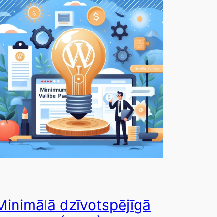
Minimālā dzīvotspējīgā