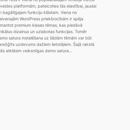
zveides platformām, pateicoties tās elastībai, jaudai
n bagātīgajam funkciju klāstam. Viena no
alvenajām WordPress priekšrocībām ir spēja
zmantot premium klases tēmas, kas piedāvā
nikālus dizainus un uzlabotas funkcijas. Tomēr
emo satura instalēšana uz šādām tēmām var būt
arežģīts uzdevums dažiem lietotājiem. Šajā rakstā
ēs atklāsim veiksmīgas demo satura…