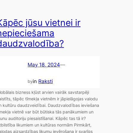
Kāpēc jūsu vietnei ir
nepieciešama
daudzvalodība?
May 18, 2024
—
in
Raksti
by
lobālais bizness kļūst arvien vairāk savstarpēji
aistīts, tāpēc tīmekļa vietnēm ir jāpielāgojas valodu
n kultūru daudzveidībai. Daudzvalodības ieviešana
īmekļa vietnē var būt būtiska tās panākumiem un
aunu auditoriju piesaistīšanai. Kāpēc tas tā ir?
tbilstība likumiem un kultūras normām Pirmkārt,
alodas aizsardzības likumu ievērošana ir svarīgs