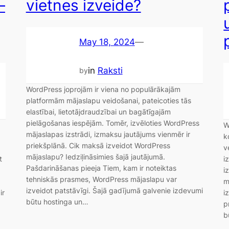
—
vietnes izveide?
May 18, 2024
—
in
Raksti
by
WordPress joprojām ir viena no populārākajām
platformām mājaslapu veidošanai, pateicoties tās
elastībai, lietotājdraudzībai un bagātīgajām
pielāgošanas iespējām. Tomēr, izvēloties WordPress
W
mājaslapas izstrādi, izmaksu jautājums vienmēr ir
k
priekšplānā. Cik maksā izveidot WordPress
v
mājaslapu? Iedziļināsimies šajā jautājumā.
t
i
Pašdarināšanas pieeja Tiem, kam ir noteiktas
i
tehniskās prasmes, WordPress mājaslapu var
m
izveidot patstāvīgi. Šajā gadījumā galvenie izdevumi
ir
i
būtu hostinga un…
p
b