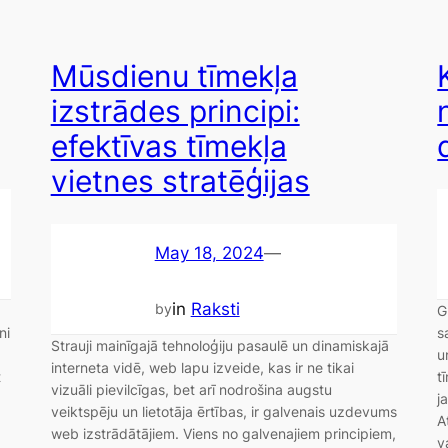
Mūsdienu tīmekļa
izstrādes principi:
efektīvas tīmekļa
vietnes stratēģijas
May 18, 2024
—
in
Raksti
by
G
ni
s
Strauji mainīgajā tehnoloģiju pasaulē un dinamiskajā
u
interneta vidē, web lapu izveide, kas ir ne tikai
t
t
vizuāli pievilcīgas, bet arī nodrošina augstu
j
veiktspēju un lietotāja ērtības, ir galvenais uzdevums
A
web izstrādātājiem. Viens no galvenajiem principiem,
v