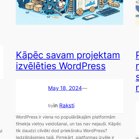
Kāpēc savam projektam
izvēlēties WordPress
May 18, 2024
—
in
Raksti
by
WordPress ir viena no populārākajām platformām
tīmekļa vietņu veidošanai, un tas nav nejauši. Kāpēc
tik daudzi cilvēki dod priekšroku WordPress?
ul
Iedziļināsimies tajā. Pirmkārt, platformas izvēle ir
W