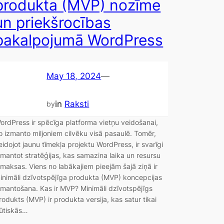
produkta (MVP) nozīme
un priekšrocības
pakalpojumā WordPress
May 18, 2024
—
in
Raksti
by
ordPress ir spēcīga platforma vietņu veidošanai,
o izmanto miljoniem cilvēku visā pasaulē. Tomēr,
eidojot jaunu tīmekļa projektu WordPress, ir svarīgi
zmantot stratēģijas, kas samazina laika un resursu
zmaksas. Viens no labākajiem pieejām šajā ziņā ir
inimāli dzīvotspējīga produkta (MVP) koncepcijas
zmantošana. Kas ir MVP? Minimāli dzīvotspējīgs
rodukts (MVP) ir produkta versija, kas satur tikai
ūtiskās…